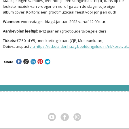
Maak je eigen samples, leer hoe je een songtekst schrijft, dans op de
leukste muziek van vroeger en nu, of ga aan de slag met je eigen
album cover. Kortom: één groot muzikaal feest voor jong en oud!
Wanneer:
woensdagmiddag 4 januari 2023 vanaf 12:00 uur.
Aanbevolen leeftijd:
8-12 jaar en (groot)ouders/begeleiders
Tickets
: €7,50 of €5,- met kortingskaart (CJP, Museumkaart,
Ooievaarspas)
via https://tickets.denhaag.beeldengeluid.nl/nl/kerstvaka