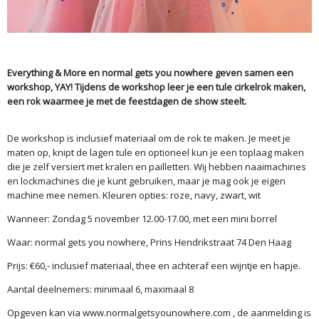
Everything & More en normal gets you nowhere geven samen een
workshop, YAY! Tijdens de workshop leer je een tule cirkelrok maken,
een rok waarmee je met de feestdagen de show steelt.
De workshop is inclusief materiaal om de rok te maken. Je meet je
maten op, knipt de lagen tule en optioneel kun je een toplaag maken
die je zelf versiert met kralen en pailletten. Wij hebben naaimachines
en lockmachines die je kunt gebruiken, maar je mag ook je eigen
machine mee nemen. Kleuren opties: roze, navy, zwart, wit
Wanneer: Zondag 5 november 12.00-17.00, met een mini borrel
Waar: normal gets you nowhere, Prins Hendrikstraat 74 Den Haag
Prijs: €60,- inclusief materiaal, thee en achteraf een wijntje en hapje.
Aantal deelnemers: minimaal 6, maximaal 8
Opgeven kan via www.normalgetsyounowhere.com , de aanmelding is