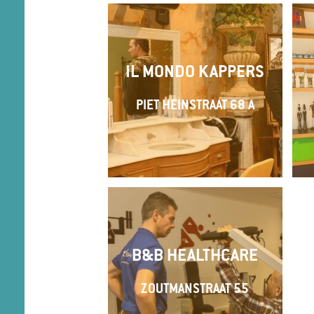
IL MONDO KAPPERS
PIET HEINSTRAAT 68 A
B&B HEALTHCARE
ZOUTMANSTRAAT 55