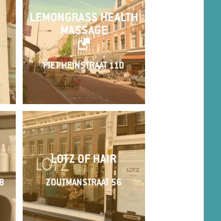
LEMONGRASS HEALTH
MASSAGE
PIET HEINSTRAAT 110
LOTZ OF HAIR
8
ZOUTMANSTRAAT 56