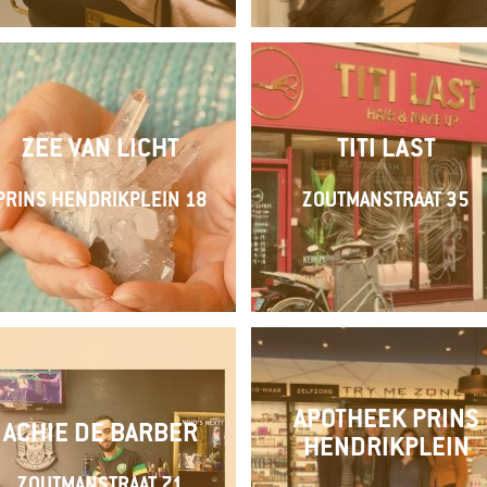
ZEE VAN LICHT
TITI LAST
PRINS HENDRIKPLEIN 18
ZOUTMANSTRAAT 35
APOTHEEK PRINS
ACHIE DE BARBER
HENDRIKPLEIN
ZOUTMANSTRAAT 71