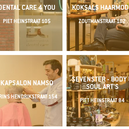
DENTAL CARE 4 YOU
KOKSALS HAARMOD
PIET HEINSTRAAT 105
ZOUTMANSTRAAT 102
SEVENSTER - BODY
KAPSALON NAMSO
SOUL ART'S
RINS HENDRIKSTRAAT 154
PIET HEINSTRAAT 84