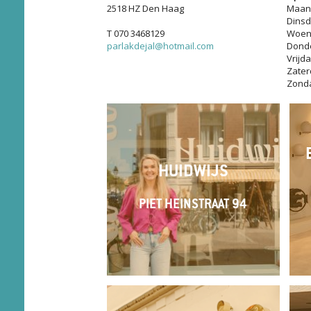
2518 HZ Den Haag
Maan
Dins
T 070 3468129
Woen
parlakdejal@hotmail.com
Dond
Vrijd
Zater
Zond
HUIDWIJS
PIET HEINSTRAAT 94