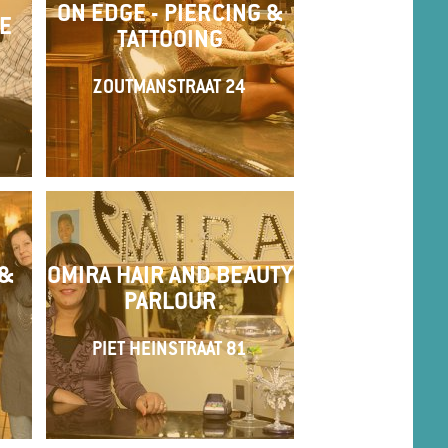
ON EDGE - PIERCING &
E
TATTOOING
ZOUTMANSTRAAT 24
 &
OMIRA HAIR AND BEAUTY
PARLOUR
PIET HEINSTRAAT 81