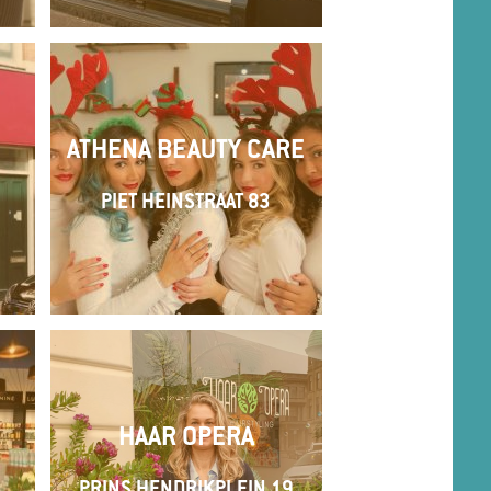
ATHENA BEAUTY CARE
PIET HEINSTRAAT 83
HAAR OPERA
PRINS HENDRIKPLEIN 19