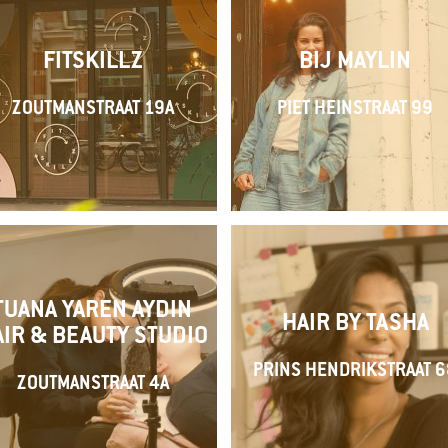
FITSKILLZ
BIJ MAYLIN
ZOUTMANSTRAAT 19A
PIET HEINSTRAAT 99
TUANA YAREN AYDIN
HAIR BY TASHA
AIR & BEAUTY STUDIO
PRINS HENDRIKSTRAAT 6
ZOUTMANSTRAAT 4A