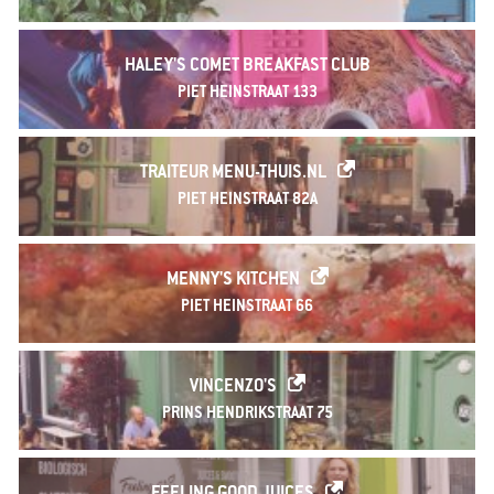
HALEY'S COMET BREAKFAST CLUB
PIET HEINSTRAAT 133
TRAITEUR MENU-THUIS.NL
PIET HEINSTRAAT 82A
MENNY'S KITCHEN
PIET HEINSTRAAT 66
VINCENZO'S
PRINS HENDRIKSTRAAT 75