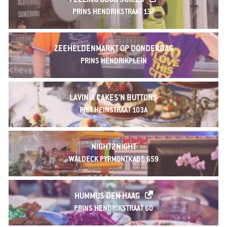
FEELING GOOD JUICES
PRINS HENDRIKSTRAAT 137
ZEEHELDENMARKT OP DONDERDAG
PRINS HENDRIKPLEIN
LAVINIA CAKES'N BUTTONS
PIET HEINSTRAAT 103A
NIGHT2NIGHT
WALDECK PYRMONTKADE 659
HUMMUS DEN HAAG
PRINS HENDRIKSTRAAT 60