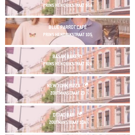
PRINS HENDRIKSTRAAT 55A
BLUE PARROT CAFÉ
PRINS HENDRIKSTRAAT 105
BASAK BAKERY
PRINS HENDRIKSTRAAT 32A
NEW YORK PIZZA
ZOUTMANSTRAAT 23
DYFAO BAR
ZOUTMANSTRAAT 10A