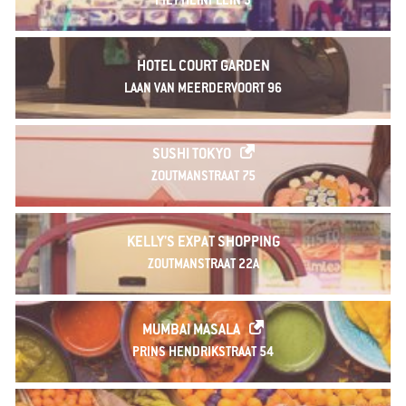
PIET HEINPLEIN 3
HOTEL COURT GARDEN
LAAN VAN MEERDERVOORT 96
SUSHI TOKYO
ZOUTMANSTRAAT 75
KELLY'S EXPAT SHOPPING
ZOUTMANSTRAAT 22A
MUMBAI MASALA
PRINS HENDRIKSTRAAT 54