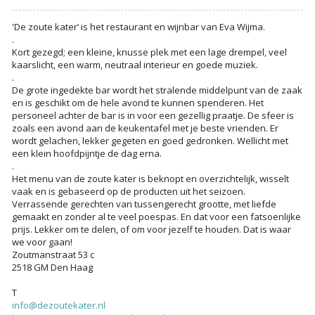
'De zoute kater’ is het restaurant en wijnbar van Eva Wijma.
.
Kort gezegd; een kleine, knusse plek met een lage drempel, veel
kaarslicht, een warm, neutraal interieur en goede muziek.
.
De grote ingedekte bar wordt het stralende middelpunt van de zaak
en is geschikt om de hele avond te kunnen spenderen. Het
personeel achter de bar is in voor een gezellig praatje. De sfeer is
zoals een avond aan de keukentafel met je beste vrienden. Er
wordt gelachen, lekker gegeten en goed gedronken. Wellicht met
een klein hoofdpijntje de dag erna.
.
Het menu van de zoute kater is beknopt en overzichtelijk, wisselt
vaak en is gebaseerd op de producten uit het seizoen.
Verrassende gerechten van tussengerecht grootte, met liefde
gemaakt en zonder al te veel poespas. En dat voor een fatsoenlijke
prijs. Lekker om te delen, of om voor jezelf te houden. Dat is waar
we voor gaan!
Zoutmanstraat 53 c
2518 GM Den Haag
T
info@dezoutekater.nl