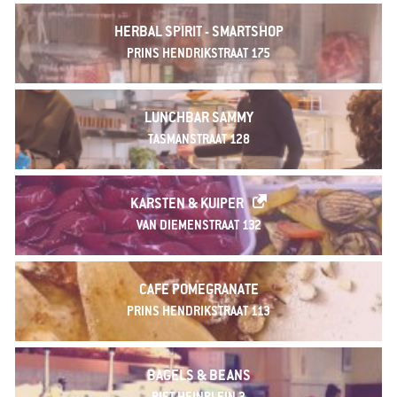
HERBAL SPIRIT - SMARTSHOP
PRINS HENDRIKSTRAAT 175
LUNCHBAR SAMMY
TASMANSTRAAT 128
KARSTEN & KUIPER
VAN DIEMENSTRAAT 132
CAFE POMEGRANATE
PRINS HENDRIKSTRAAT 113
BAGELS & BEANS