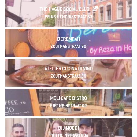
THE HAGUE SOCIAL CLUB
PRINS HENDRIKSTRAAT 53
BEREMPAH
ZOUTMANSTRAAT 90
ATELIER CUCINA DI VINO
ZOUTMANSTRAAT 58
MELI CAFE BISTRO
PIET HEINSTRAAT 62
BIJ MOEDI
PIET HEINSTRAAT 60A