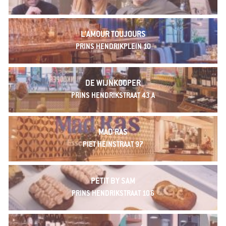
L'AMOUR TOUJOURS
PRINS HENDRIKPLEIN 10
DE WIJNKOOPER
PRINS HENDRIKSTRAAT 43 A
MAD'RAS
PIET HEINSTRAAT 97
PETIT BY SAM
PRINS HENDRIKSTRAAT 106