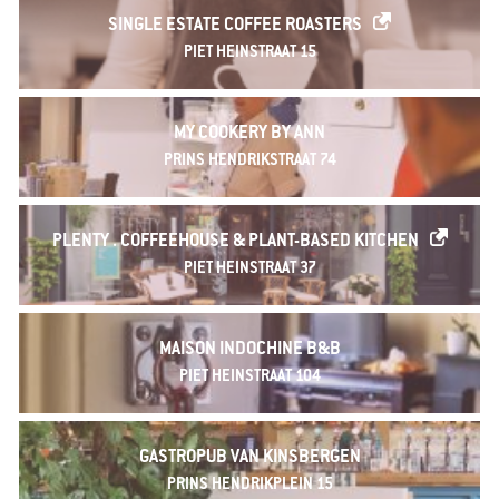
SINGLE ESTATE COFFEE ROASTERS
PIET HEINSTRAAT 15
MY COOKERY BY ANN
PRINS HENDRIKSTRAAT 74
PLENTY . COFFEEHOUSE & PLANT-BASED KITCHEN
PIET HEINSTRAAT 37
MAISON INDOCHINE B&B
PIET HEINSTRAAT 104
GASTROPUB VAN KINSBERGEN
PRINS HENDRIKPLEIN 15