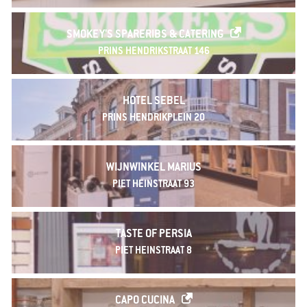
SMOKEY'S SPARERIBS & CATERING
PRINS HENDRIKSTRAAT 146
HOTEL SEBEL
PRINS HENDRIKPLEIN 20
WIJNWINKEL MARIUS
PIET HEINSTRAAT 93
TASTE OF PERSIA
PIET HEINSTRAAT 8
CAPO CUCINA