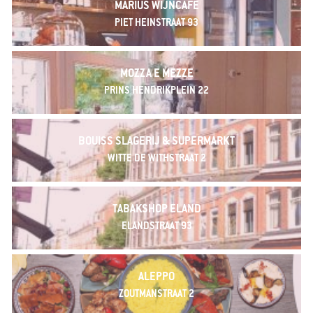
MARIUS WIJNCAFÉ
PIET HEINSTRAAT 93
MOZZA E MEZZE
PRINS HENDRIKPLEIN 22
BOUISS SLAGERIJ & SUPERMARKT
WITTE DE WITHSTRAAT 2
TABAKSHOP ELAND
ELANDSTRAAT 93
ALEPPO
ZOUTMANSTRAAT 2