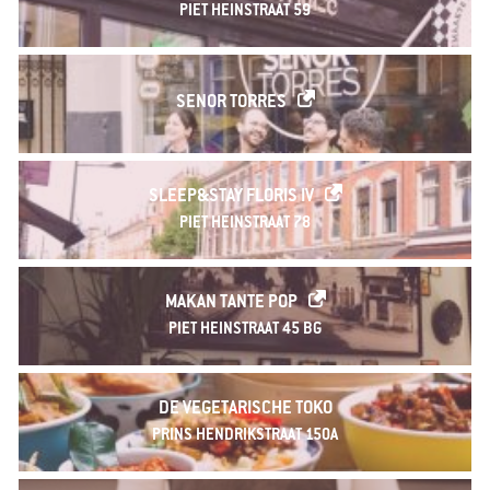
PIET HEINSTRAAT 59
SENOR TORRES
SLEEP&STAY FLORIS IV
PIET HEINSTRAAT 78
MAKAN TANTE POP
PIET HEINSTRAAT 45 BG
DE VEGETARISCHE TOKO
PRINS HENDRIKSTRAAT 150A