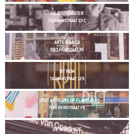
DE ZOUTE KATER
ZOUTMANSTRAAT 53 C
ARTE BIANCA
PIET HEINSTAAT 36
BY REM
TASMANSTRAAT 129
PIET ARTISANS OF FLAVOUR
PIET HEINSTRAAT 76
DE BONTE KOE