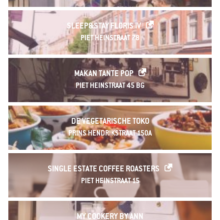
SLEEP&STAY FLORIS IV
PIET HEINSTRAAT 78
MAKAN TANTE POP
PIET HEINSTRAAT 45 BG
DE VEGETARISCHE TOKO
PRINS HENDRIKSTRAAT 150A
SINGLE ESTATE COFFEE ROASTERS
PIET HEINSTRAAT 15
MY COOKERY BY ANN