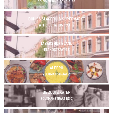
PRINS HENDRIKPLEIN 22
BOUISS SLAGERIJ & SUPERMARKT
WITTE DE WITHSTRAAT 2
TABAKSHOP ELAND
ELANDSTRAAT 93
ALEPPO
ZOUTMANSTRAAT 2
DE ZOUTE KATER
ZOUTMANSTRAAT 53 C