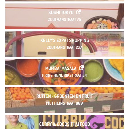
SUSHI TOKYO
ZOUTMANSTRAAT 75
KELLY'S EXPAT SHOPPING
ZOUTMANSTRAAT 22A
MUMBAI MASALA
PRINS HENDRIKSTRAAT 54
RUTTEN - GROENTEN EN FRUIT
PIET HEINSTRAAT 86 A
CURRY & COCOS THAI FOOD