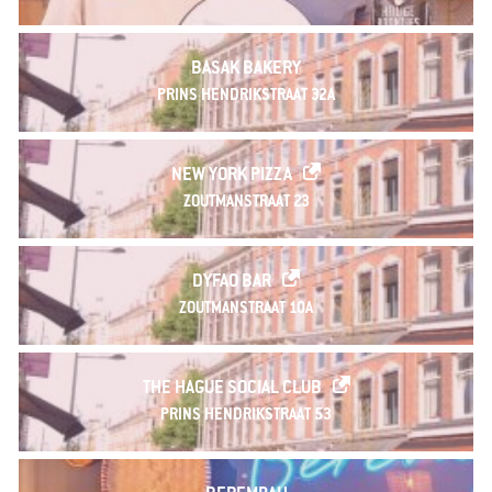
BASAK BAKERY
PRINS HENDRIKSTRAAT 32A
NEW YORK PIZZA
ZOUTMANSTRAAT 23
DYFAO BAR
ZOUTMANSTRAAT 10A
THE HAGUE SOCIAL CLUB
PRINS HENDRIKSTRAAT 53