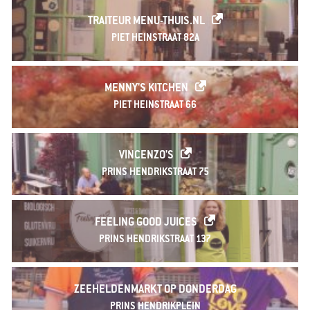
TRAITEUR MENU-THUIS.NL
PIET HEINSTRAAT 82A
MENNY'S KITCHEN
PIET HEINSTRAAT 66
VINCENZO'S
PRINS HENDRIKSTRAAT 75
FEELING GOOD JUICES
PRINS HENDRIKSTRAAT 137
ZEEHELDENMARKT OP DONDERDAG
PRINS HENDRIKPLEIN