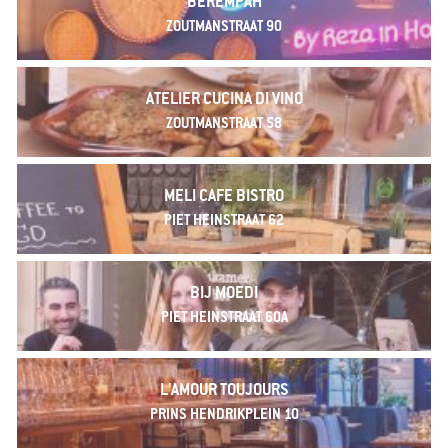
BEREMPAH
ZOUTMANSTRAAT 90
ATELIER CUCINA DI VINO
ZOUTMANSTRAAT 58
MELI CAFE BISTRO
PIET HEINSTRAAT 62
BIJ MOEDI
PIET HEINSTRAAT 60A
L'AMOUR TOUJOURS
PRINS HENDRIKPLEIN 10