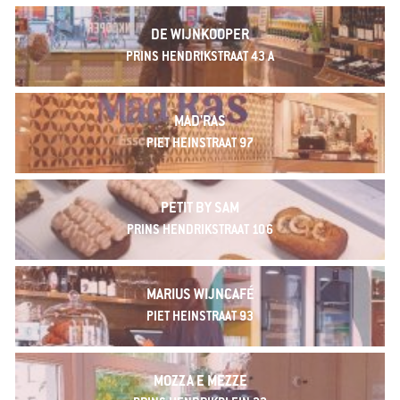
DE WIJNKOOPER
PRINS HENDRIKSTRAAT 43 A
MAD'RAS
PIET HEINSTRAAT 97
PETIT BY SAM
PRINS HENDRIKSTRAAT 106
MARIUS WIJNCAFÉ
PIET HEINSTRAAT 93
MOZZA E MEZZE