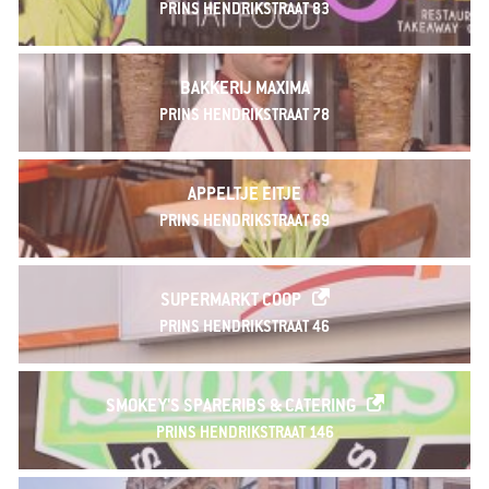
PRINS HENDRIKSTRAAT 83
BAKKERIJ MAXIMA
PRINS HENDRIKSTRAAT 78
APPELTJE EITJE
PRINS HENDRIKSTRAAT 69
SUPERMARKT COOP
PRINS HENDRIKSTRAAT 46
SMOKEY'S SPARERIBS & CATERING
PRINS HENDRIKSTRAAT 146