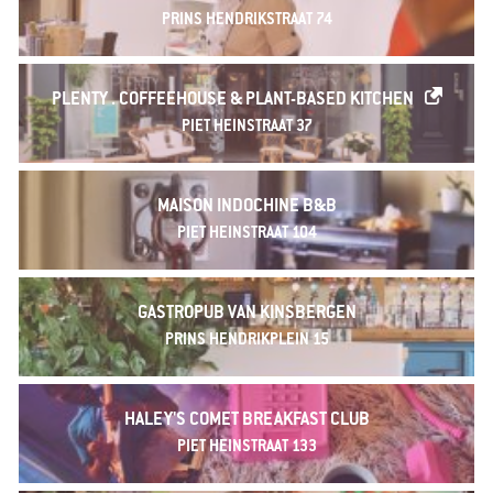
PRINS HENDRIKSTRAAT 74
PLENTY . COFFEEHOUSE & PLANT-BASED KITCHEN
PIET HEINSTRAAT 37
MAISON INDOCHINE B&B
PIET HEINSTRAAT 104
GASTROPUB VAN KINSBERGEN
PRINS HENDRIKPLEIN 15
HALEY'S COMET BREAKFAST CLUB
PIET HEINSTRAAT 133