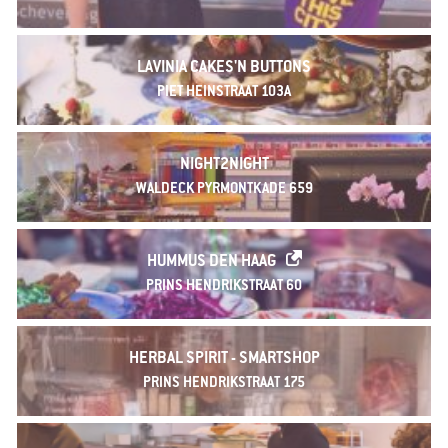
LAVINIA CAKES'N BUTTONS
PIET HEINSTRAAT 103A
NIGHT2NIGHT
WALDECK PYRMONTKADE 659
HUMMUS DEN HAAG
PRINS HENDRIKSTRAAT 60
HERBAL SPIRIT - SMARTSHOP
PRINS HENDRIKSTRAAT 175