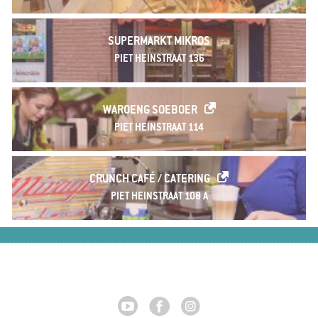
SUPERMARKT MIKROS
PIET HEINSTRAAT 136
WAROENG SOEBOER
PIET HEINSTRAAT 114
CRUNCH CAFÉ / CATERING
PIET HEINSTRAAT 108 A