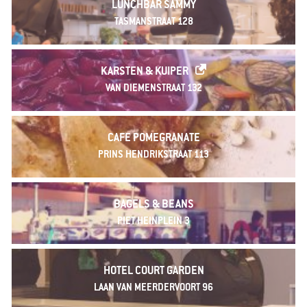
LUNCHBAR SAMMY
TASMANSTRAAT 128
KARSTEN & KUIPER
VAN DIEMENSTRAAT 132
CAFE POMEGRANATE
PRINS HENDRIKSTRAAT 113
BAGELS & BEANS
PIET HEINPLEIN 3
HOTEL COURT GARDEN
LAAN VAN MEERDERVOORT 96