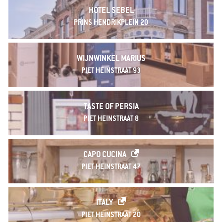
HOTEL SEBEL
PRINS HENDRIKPLEIN 20
WIJNWINKEL MARIUS
PIET HEINSTRAAT 93
TASTE OF PERSIA
PIET HEINSTRAAT 8
CAPO CUCINA
PIET HEINSTRAAT 47
ITALY
PIET HEINSTRAAT 20