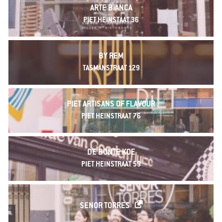
ARTE BIANCA
PIET HEINSTAAT 36
BY REM
TASMANSTRAAT 129
PIET ARTISANS OF FLAVOUR
PIET HEINSTRAAT 76
DE BONTE KOE
PIET HEINSTRAAT 59
SENOR TORRES